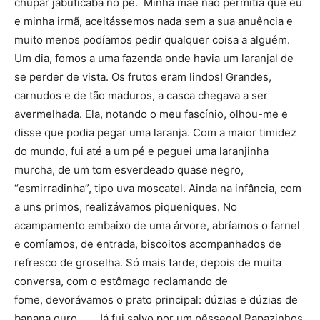
chupar jabuticaba no pé. Minha mãe não permitia que eu
e minha irmã, aceitássemos nada sem a sua anuência e
muito menos podíamos pedir qualquer coisa a alguém.
Um dia, fomos a uma fazenda onde havia um laranjal de
se perder de vista. Os frutos eram lindos! Grandes,
carnudos e de tão maduros, a casca chegava a ser
avermelhada. Ela, notando o meu fascínio, olhou-me e
disse que podia pegar uma laranja. Com a maior timidez
do mundo, fui até a um pé e peguei uma laranjinha
murcha, de um tom esverdeado quase negro,
“esmirradinha”, tipo uva moscatel. Ainda na infância, com
a uns primos, realizávamos piqueniques. No
acampamento embaixo de uma árvore, abríamos o farnel
e comíamos, de entrada, biscoitos acompanhados de
refresco de groselha. Só mais tarde, depois de muita
conversa, com o estômago reclamando de
fome, devorávamos o prato principal: dúzias e dúzias de
banana ouro. Já fui salvo por um pêssego! Rapazinhos