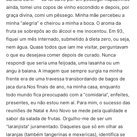
ainda, tomei uns copos de vinho escondido e depois, por
graça divina, comi um pêssego. Minha mãe percebeu a
minha “alegria” e cheirou a minha a boca. O aroma da
fruta se sobrepôs ao do álcool e me inocentou. Em 93,
fiquei um mês internado, submetido à dieta zero, ou seja,
nem água. Quase todos que iam me visitar, perguntavam
o que eu desejava comer depois de curado. Nunca
respondi que seria uma feijoada, uma lasanha ou um
angu à baiana. A imagem que sempre surgia na minha
frente era de uma travessa transbordando de bagos de
jaca dura.Nos finais de ano, na minha casa, enquanto
todo mundo fica preocupado com a “comidaria”, enfeites,
presentes, eu não estou nem aí. Para mim, o sucesso das
reuniões de Natal e Ano Novo se mede pela qualidade e
sabor da salada de frutas. Orgulho-me de ser um
“laranjista” juramentado. Daqueles que só em olhar as
laranjas (também tangerinas e mexericas), identifica se