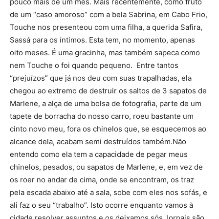
pouco mais de um mês. Mais recentemente, como fruto
de um “caso amoroso” com a bela Sabrina, em Cabo Frio,
Touche nos presenteou com uma filha, a querida Safira,
Sassá para os íntimos. Esta tem, no momento, apenas
oito meses. É uma gracinha, mas também sapeca como
nem Touche o foi quando pequeno. Entre tantos
“prejuízos” que já nos deu com suas trapalhadas, ela
chegou ao extremo de destruir os saltos de 3 sapatos de
Marlene, a alça de uma bolsa de fotografia, parte de um
tapete de borracha do nosso carro, roeu bastante um
cinto novo meu, fora os chinelos que, se esquecemos ao
alcance dela, acabam semi destruídos também.Não
entendo como ela tem a capacidade de pegar meus
chinelos, pesados, ou sapatos de Marlene, e, em vez de
os roer no andar de cima, onde se encontram, os traz
pela escada abaixo até a sala, sobe com eles nos sofás, e
ali faz o seu “trabalho”. Isto ocorre enquanto vamos à
cidade resolver assuntos e os deixamos sós.Jornais são