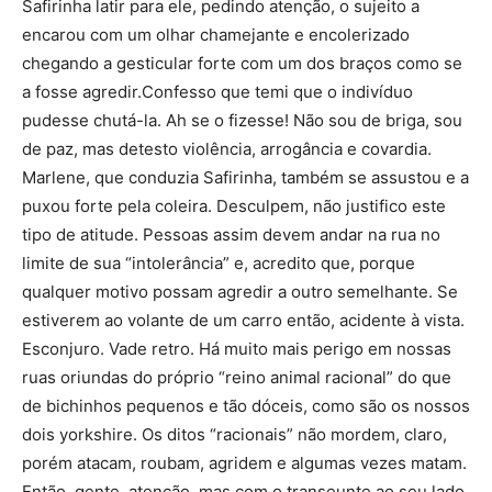
Safirinha latir para ele, pedindo atenção, o sujeito a
encarou com um olhar chamejante e encolerizado
chegando a gesticular forte com um dos braços como se
a fosse agredir.Confesso que temi que o indivíduo
pudesse chutá-la. Ah se o fizesse! Não sou de briga, sou
de paz, mas detesto violência, arrogância e covardia.
Marlene, que conduzia Safirinha, também se assustou e a
puxou forte pela coleira. Desculpem, não justifico este
tipo de atitude. Pessoas assim devem andar na rua no
limite de sua “intolerância” e, acredito que, porque
qualquer motivo possam agredir a outro semelhante. Se
estiverem ao volante de um carro então, acidente à vista.
Esconjuro. Vade retro. Há muito mais perigo em nossas
ruas oriundas do próprio “reino animal racional” do que
de bichinhos pequenos e tão dóceis, como são os nossos
dois yorkshire. Os ditos “racionais” não mordem, claro,
porém atacam, roubam, agridem e algumas vezes matam.
Então, gente, atenção, mas com o transeunte ao seu lado.