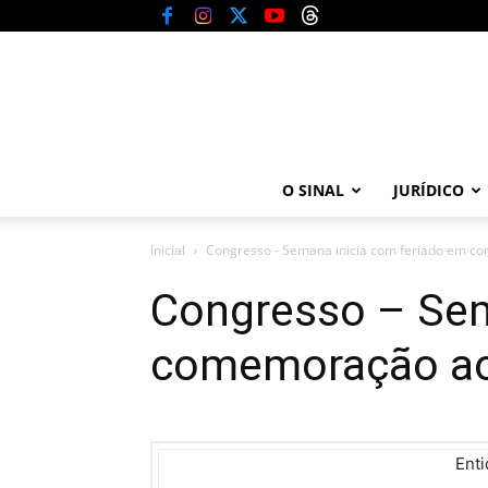
O SINAL
JURÍDICO
Inicial
Congresso - Semana inicia com feriado em c
Congresso – Sem
comemoração ao 
Enti