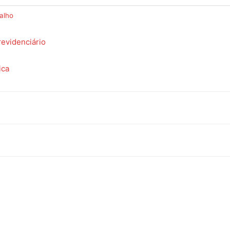
alho
revidenciário
do
ica
Banco
Central