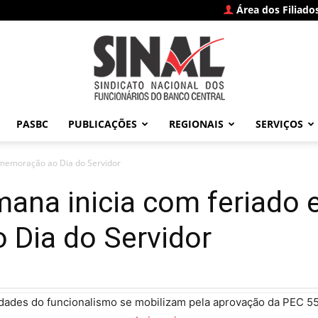
Área dos Filiado
PASBC
PUBLICAÇÕES
REGIONAIS
SERVIÇOS
SINAL
omemoração ao Dia do Servidor
ana inicia com feriado
Dia do Servidor
–
dades do funcionalismo se mobilizam pela aprovação da PEC 5