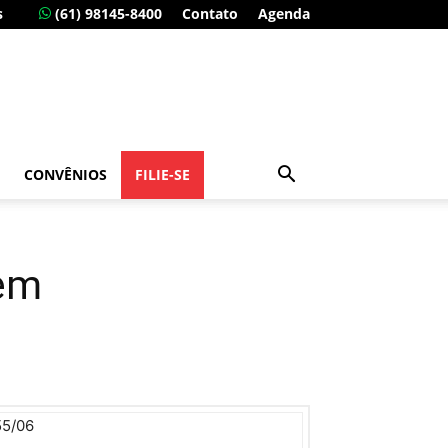
s
(61) 98145-8400
Contato
Agenda
CONVÊNIOS
FILIE-SE
 em
55/06