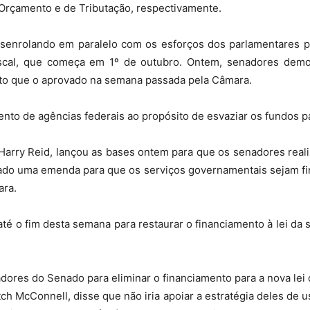
rçamento e de Tributação, respectivamente.
desenrolando em paralelo com os esforços dos parlamentares p
iscal, que começa em 1º de outubro. Ontem, senadores demo
rto que o aprovado na semana passada pela Câmara.
nto de agências federais ao propósito de esvaziar os fundos p
Harry Reid, lançou as bases ontem para que os senadores reali
ntado uma emenda para que os serviços governamentais sejam f
ara.
 o fim desta semana para restaurar o financiamento à lei da sa
res do Senado para eliminar o financiamento para a nova lei 
tch McConnell, disse que não iria apoiar a estratégia deles de 