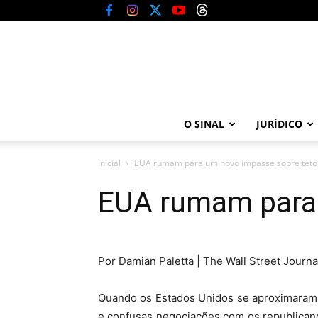
O SINAL
JURÍDICO
Inicial
EUA rumam para um novo impasse sobre teto 
EUA rumam para 
Por Damian Paletta | The Wall Street Journ
Quando os Estados Unidos se aproximaram d
e confusas negociações com os republicano