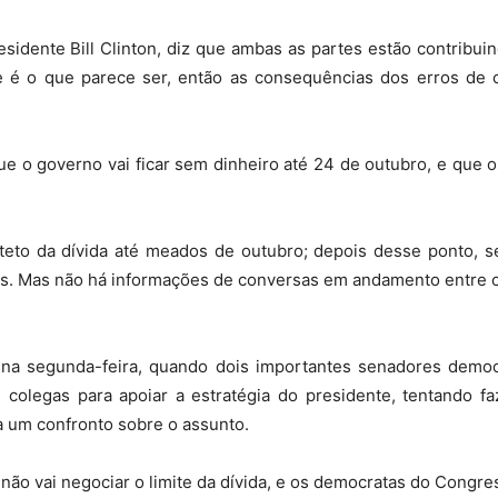
residente Bill Clinton, diz que ambas as partes estão contribu
e é o que parece ser, então as consequências dos erros de 
do
ue o governo vai ficar sem dinheiro até 24 de outubro, e que o
Banco
eto da dívida até meados de outubro; depois desse ponto, 
tos. Mas não há informações de conversas em andamento entre o
a segunda-feira, quando dois importantes senadores democr
Central
colegas para apoiar a estratégia do presidente, tentando f
a um confronto sobre o assunto.
ão vai negociar o limite da dívida, e os democratas do Congre