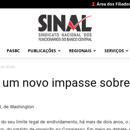
Área dos Filiado
PASBC
PUBLICAÇÕES
REGIONAIS
SERVIÇOS
SINAL
da dívida
um novo impasse sobre t
–
al, de Washington
o seu limite legal de endividamento, há mais de dois anos, 
s, do partido de oposição no Congresso. Em meio ao debate, 