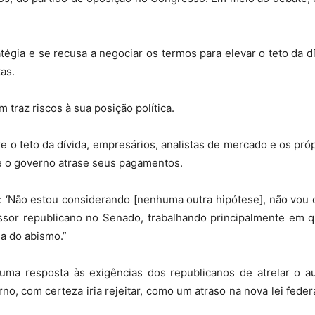
Sindicato
égia e se recusa a negociar os termos para elevar o teto da d
as.
Nacional
traz riscos à sua posição política.
o teto da dívida, empresários, analistas de mercado e os próp
ue o governo atrase seus pagamentos.
dos
 ‘Não estou considerando [nenhuma outra hipótese], não vou co
or republicano no Senado, trabalhando principalmente em qu
a do abismo.”
ma resposta às exigências dos republicanos de atrelar o a
Funcionários
rno, com certeza iria rejeitar, como um atraso na nova lei fed