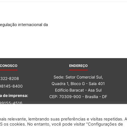
egulação internacional da
 CONOSCO
ENDEREÇO
Sede: Setor Comercial Sul,
3322-8208
Quadra 1, Bloco G - Sala 401
 98145-8400
Edifício Baracat - Asa Sul
a de imprensa:
CEP: 70309-900 - Brasília - DF
 99155-4516
 98162-6759
is relevante, lembrando suas preferências e visitas repetidas. 
S os cookies. No entanto, você pode visitar "Configurações de