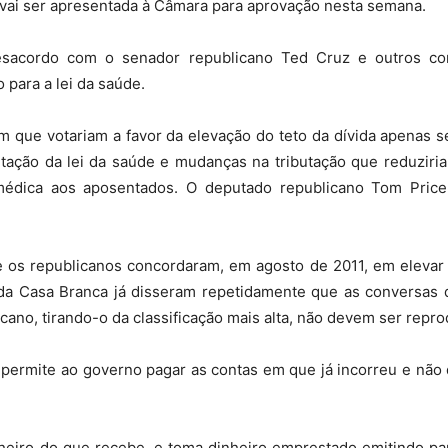
 vai ser apresentada à Câmara para aprovação nesta semana.
sacordo com o senador republicano Ted Cruz e outros con
 para a lei da saúde.
que votariam a favor da elevação do teto da dívida apenas se
ação da lei da saúde e mudanças na tributação que reduziria
édica aos aposentados. O deputado republicano Tom Price 
 os republicanos concordaram, em agosto de 2011, em elevar o
 da Casa Branca já disseram repetidamente que as conversas 
cano, tirando-o da classificação mais alta, não devem ser repro
 permite ao governo pagar as contas em que já incorreu e não
eiro do que recebe, e toma dinheiro emprestado emitindo papé