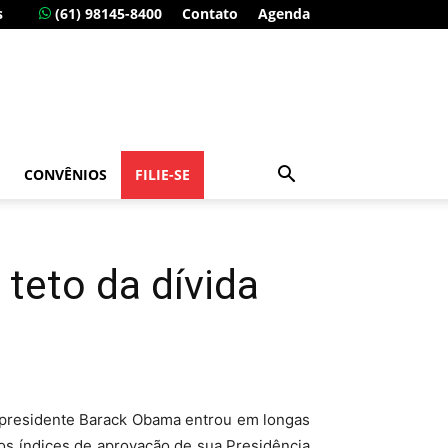
s
(61) 98145-8400
Contato
Agenda
CONVÊNIOS
FILIE-SE
eto da dívida
o presidente Barack Obama entrou em longas
os índices de aprovação de sua Presidência