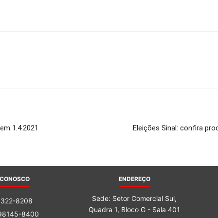
do
Banco
 em 1.4.2021
Eleições Sinal: confira p
Central
 CONOSCO
ENDEREÇO
Sede: Setor Comercial Sul,
3322-8208
Quadra 1, Bloco G - Sala 401
 98145-8400