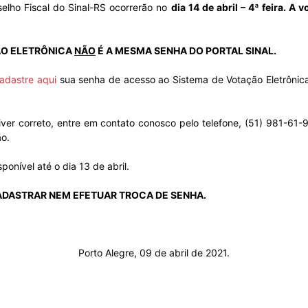
selho Fiscal do Sinal-RS ocorrerão no
dia 14 de abril – 4ª feira. A 
Sindicato
ÃO ELETRÔNICA
NÃO
É A MESMA SENHA DO PORTAL SINAL.
adastre aqui
sua senha de acesso ao Sistema de Votação Eletrônica,
Nacional
tiver correto, entre em contato conosco pelo telefone, (51) 981-61-
ão.
onível até o dia 13 de abril.
dos
ADASTRAR NEM EFETUAR TROCA DE SENHA.
Porto Alegre, 09 de abril de 2021.
Funcionários