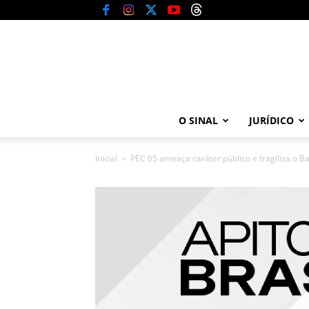
O SINAL
JURÍDICO
Inicial
PEC 65 ameaça caráter público e fragiliza o Ba