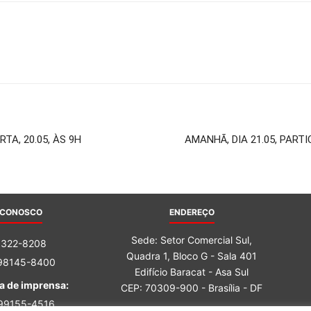
TA, 20.05, ÀS 9H
AMANHÃ, DIA 21.05, PAR
 CONOSCO
ENDEREÇO
Sede: Setor Comercial Sul,
3322-8208
Quadra 1, Bloco G - Sala 401
 98145-8400
Edifício Baracat - Asa Sul
a de imprensa:
CEP: 70309-900 - Brasília - DF
 99155-4516