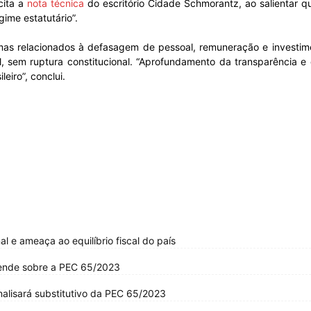
cita a
nota técnica
do escritório Cidade Schmorantz, ao salientar q
gime estatutário
”.
emas relacionados à defasagem de pessoal, remuneração e investime
do
l, sem ruptura constitucional.
“
Aprofundamento da transparência e 
eiro”, conclui.
Banco
l e ameaça ao equilíbrio fiscal do país
Central
esende sobre a PEC 65/2023
alisará substitutivo da PEC 65/2023