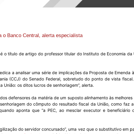
Sindicato
 o Banco Central, alerta especialista
Nacional
é o título de artigo do professor titular do Instituto de Economia 
e dedica a analisar uma série de implicações da Proposta de Emenda 
nia (CCJ) do Senado Federal, sobretudo do ponto de vista fiscal. 
dos
 União: os ditos lucros de senhoriagem”, alerta.
dos defensores da matéria de um suposto alinhamento às melhores p
 de senhoriagem do cômputo do resultado fiscal da União, como faz
quando aponta que “a PEC, ao mesclar executor e beneficiário da
Funcionários
gilização do servidor concursado”, uma vez que o
substitutivo em p