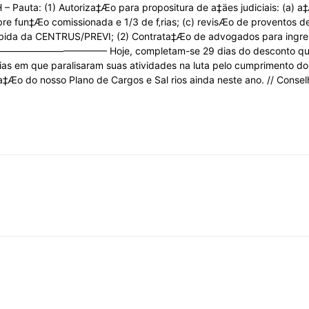
auta: (1) Autoriza‡Æo para propositura de a‡äes judiciais: (a) a‡Æo
Sindicato
e fun‡Æo comissionada e 1/3 de f‚rias; (c) revisÆo de proventos d
ida da CENTRUS/PREVI; (2) Contrata‡Æo de advogados para ingress
——– Hoje, completam-se 29 dias do desconto que servi
dias em que paralisaram suas atividades na luta pelo cumprimento 
‡Æo do nosso Plano de Cargos e Sal rios ainda neste ano. // Conse
Nacional
dos
Funcionários