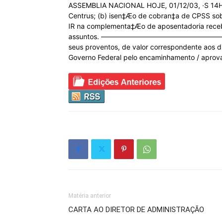
ASSEMBLIA NACIONAL HOJE, 01/12/03, ·S 14H – P
Centrus; (b) isen‡Æo de cobran‡a de CPSS sobr
IR na complementa‡Æo de aposentadoria receb
assuntos. ——————————————————————————
seus proventos, de valor correspondente aos 
Governo Federal pelo encaminhamento / aprova
Matéria anterior
CARTA AO DIRETOR DE ADMINISTRAÇÃO