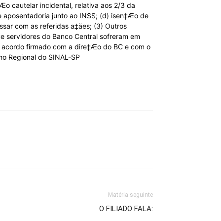
 cautelar incidental, relativa aos 2/3 da
e aposentadoria junto ao INSS; (d) isen‡Æo de
ar com as referidas a‡äes; (3) Outros
dores do Banco Central sofreram em
do acordo firmado com a dire‡Æo do BC e com o
lho Regional do SINAL-SP
Matéria seguinte
O FILIADO FALA: