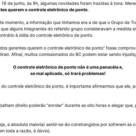
 16 de junho, às 9h, algumas novidades foram trazidas à tona. Merece
Sindicato
tes querem o controle eletrônico de ponto
.
nte momento, a informação que tínhamos era a de que o Grupo de Traba
o que alguns integrantes do referido grupo consideravam a medida ess
trário à idéia do controle eletrônico de ponto.
Nacional
dos gerentes querem o controle eletrônico de ponto” fosse comprov
irad. Afinal, muitos comissionados do BC podem estar sendo injusti
O controle eletrônico de ponto não é uma panacéia e,
se mal aplicado, só trará problemas!
dos
do controle eletrônico de ponto, é importante afirmarmos que ele, po
alham direito poderão “enrolar” durante as oito horas e alegar que,
Funcionários
eja, a absoluta maioria) sentir-se-ão constrangidos por sofrerem as
m toda a razão, é óbvio).