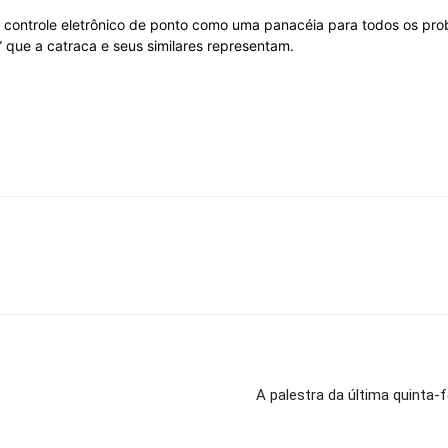
no controle eletrônico de ponto como uma panacéia para todos os p
” que a catraca e seus similares representam.
do
Banco
Central
A palestra da última quinta-