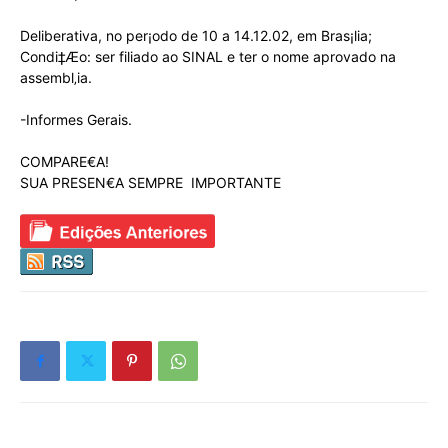
Deliberativa, no per¡odo de 10 a 14.12.02, em Bras¡lia;
Condi‡Æo: ser filiado ao SINAL e ter o nome aprovado na
assembl‚ia.
-Informes Gerais.
COMPARE€A!
SUA PRESEN€A SEMPRE  IMPORTANTE