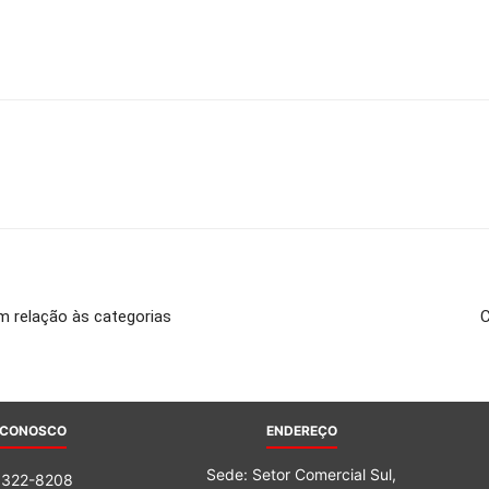
do
Banco
m relação às categorias
C
Central
 CONOSCO
ENDEREÇO
Sede: Setor Comercial Sul,
3322-8208