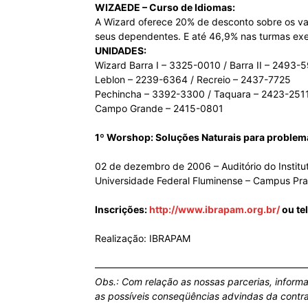
WIZAEDE – Curso de Idiomas:
A Wizard oferece 20% de desconto sobre os valo
seus dependentes. E até 46,9% nas turmas execu
UNIDADES:
Wizard Barra I – 3325-0010 / Barra II – 2493-
Leblon – 2239-6364 / Recreio – 2437-7725
Pechincha – 3392-3300 / Taquara – 2423-251
Campo Grande – 2415-0801
1º Worshop: Soluções Naturais para problem
02 de dezembro de 2006 – Auditório do Institu
Universidade Federal Fluminense – Campus Prai
Inscrições:
http://www.ibrapam.org.br/
ou te
Realização: IBRAPAM
——————————————————————
Obs.: Com relação as nossas parcerias, inform
as possíveis conseqüências advindas da contra