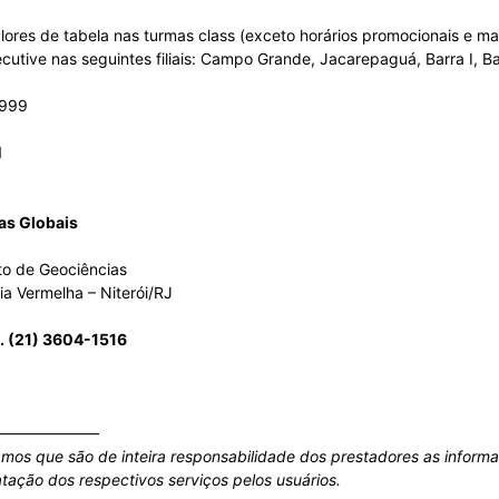
Sindicato
res de tabela nas turmas class (exceto horários promocionais e mate
tive nas seguintes filiais: Campo Grande, Jacarepaguá, Barra I, Bar
5999
1
Nacional
as Globais
to de Geociências
a Vermelha – Niterói/RJ
dos
l. (21) 3604-1516
——————–
Funcionários
amos que são de inteira responsabilidade dos prestadores as inform
tação dos respectivos serviços pelos usuários.