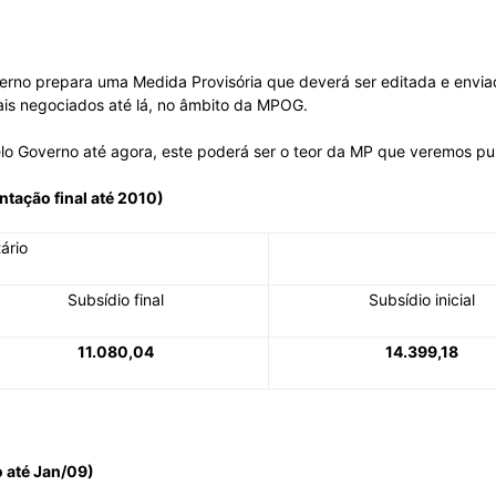
Sindicato
verno prepara uma Medida Provisória que deverá ser editada e envia
ais negociados até lá, no âmbito da MPOG.
elo Governo até agora, este poderá ser o teor da MP que veremos pub
Nacional
ntação final até 2010)
tário
Subsídio final
Subsídio inicial
dos
11.080,04
14.399,18
Funcionários
o até Jan/09)