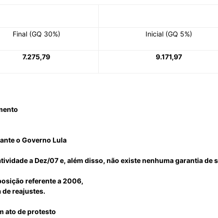
Final (GQ 30%)
Inicial (GQ 5%)
do
7.275,79
9.171,97
Banco
amento
rante o Governo Lula
atividade a Dez/07 e, além disso, não existe nenhuma garantia de
Central
osição referente a 2006,
 de reajustes.
 ato de protesto