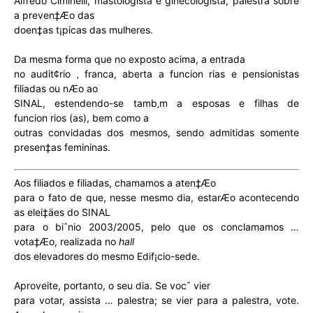
Alfredo Ciminelli, mastologista e ginecologista, palestra sobre
a preven‡Æo das
doen‡as t¡picas das mulheres.
Da mesma forma que no exposto acima, a entrada
no audit¢rio ‚ franca, aberta a funcion rias e pensionistas
filiadas ou nÆo ao
SINAL, estendendo-se tamb‚m a esposas e filhas de
funcion rios (as), bem como a
outras convidadas dos mesmos, sendo admitidas somente
presen‡as femininas.
Aos filiados e filiadas, chamamos a aten‡Æo
para o fato de que, nesse mesmo dia, estarÆo acontecendo
as elei‡äes do SINAL
para o biˆnio 2003/2005, pelo que os conclamamos …
vota‡Æo, realizada no
hall
dos elevadores do mesmo Edif¡cio-sede.
Aproveite, portanto, o seu dia. Se vocˆ vier
para votar, assista … palestra; se vier para a palestra, vote.