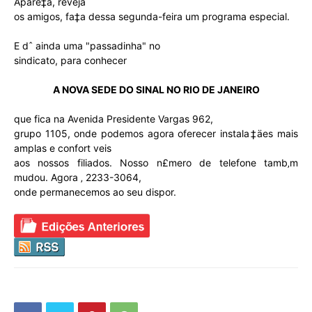
Apare‡a, reveja
os amigos, fa‡a dessa segunda-feira um programa especial.
E dˆ ainda uma "passadinha" no
sindicato, para conhecer
A NOVA SEDE DO SINAL NO RIO DE JANEIRO
que fica na Avenida Presidente Vargas 962,
grupo 1105, onde podemos agora oferecer instala‡äes mais
amplas e confort veis
aos nossos filiados. Nosso n£mero de telefone tamb‚m
mudou. Agora ‚ 2233-3064,
onde permanecemos ao seu dispor.