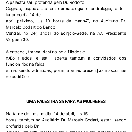
A palestra ser proferida pelo Dr. Rodolfo
Cognac, especialista em dermatologia e andrologia, e ter
lugar no dia 14 de
abril pr¢ximo, …s 10 horas da manhÆ, no Audit¢rio Dr.
Marcelo Godart do Banco
Central, no 24§ andar do Edif¡cio-Sede, na Av. Presidente
Vargas 730.
A entrada ‚ franca, destina-se a filiados e
nÆo filiados, e est aberta tamb‚m a convidados dos
funcion rios na faixa
et ria, sendo admitidas, por‚m, apenas presen‡as masculinas
no audit¢rio.
UMA PALESTRA Sà PARA AS MULHERES
Na tarde do mesmo dia, 14 de abril, …s 15
horas, tamb‚m no Audit¢rio Dr. Marcelo Godart, estar sendo
proferida pelo Dr.