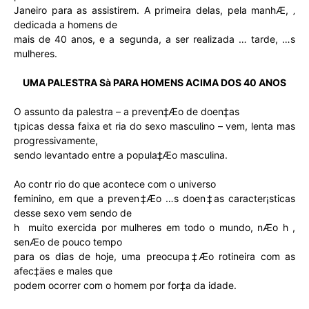
Janeiro para as assistirem. A primeira delas, pela manhÆ, ‚
dedicada a homens de
mais de 40 anos, e a segunda, a ser realizada … tarde, …s
mulheres.
UMA PALESTRA Sà PARA HOMENS ACIMA DOS 40 ANOS
O assunto da palestra – a preven‡Æo de doen‡as
t¡picas dessa faixa et ria do sexo masculino – vem, lenta mas
progressivamente,
sendo levantado entre a popula‡Æo masculina.
Ao contr rio do que acontece com o universo
feminino, em que a preven‡Æo …s doen‡as caracter¡sticas
desse sexo vem sendo de
h muito exercida por mulheres em todo o mundo, nÆo h ,
senÆo de pouco tempo
para os dias de hoje, uma preocupa‡Æo rotineira com as
afec‡äes e males que
podem ocorrer com o homem por for‡a da idade.