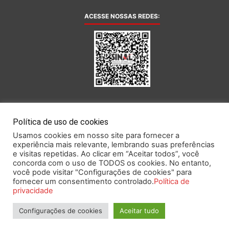
ACESSE NOSSAS REDES:
AFILIADA AO:
Política de uso de cookies
Usamos cookies em nosso site para fornecer a
experiência mais relevante, lembrando suas preferências
e visitas repetidas. Ao clicar em “Aceitar todos”, você
concorda com o uso de TODOS os cookies. No entanto,
você pode visitar "Configurações de cookies" para
Este portal obedece às prescrições da Lei Geral de Proteção de Dados.
fornecer um consentimento controlado.
Política de
privacidade
Configurações de cookies
Aceitar tudo
2026 SINAL – Sindicato Nacional dos Funcionários do Banco Central.
Todos os direitos reservados.