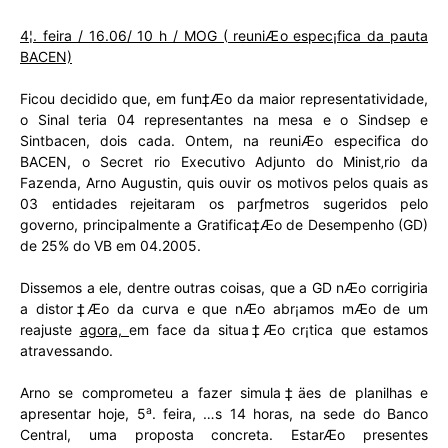
4¦. feira / 16.06/ 10 h / MOG ( reuniÆo espec¡fica da pauta
BACEN)
Ficou decidido que, em fun‡Æo da maior representatividade,
o Sinal teria 04 representantes na mesa e o Sindsep e
Sintbacen, dois cada. Ontem, na reuniÆo especifica do
BACEN, o Secret rio Executivo Adjunto do Minist‚rio da
Fazenda, Arno Augustin, quis ouvir os motivos pelos quais as
03 entidades rejeitaram os parƒmetros sugeridos pelo
governo, principalmente a Gratifica‡Æo de Desempenho (GD)
de 25% do VB em 04.2005.
Dissemos a ele, dentre outras coisas, que a GD nÆo corrigiria
a distor‡Æo da curva e que nÆo abr¡amos mÆo de um
reajuste
agora,
em face da situa‡Æo cr¡tica que estamos
atravessando.
Arno se comprometeu a fazer simula‡äes de planilhas e
a
apresentar hoje, 5
. feira, …s 14 horas, na sede do Banco
Central, uma proposta concreta. EstarÆo presentes