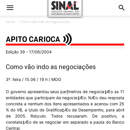
Inicial
Como vão indo as negociações
Edição 39 - 17/06/2004
Como vão indo as negociações
a
3
. feira / 15.06 / 19 h / MOG
O governo apresentou seus parƒmetros de negocia‡Æo as 11
entidades que participam da negocia‡Æo. NÆo deu resposta
concreta a nenhum dos itens apresentados e acenou com 25
% do VB, a t¡tulo de Gratifica‡Æo de Desempenho, para abril
de 2005. Rid¡culo. Todos recusaram. De positivo, a
constata‡Æo de se negociar em separado a pauta do Banco
Central.