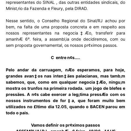
representantes do SINAL , das outras entidades sindicais, do
Minist‚rio da Fazenda e Fleury, pela DIRAD.
Nesse sentido, o Conselho Regional do Sinal/RJ achou por
bem, na falta de uma proposta concreta e em respeito aos
nossos representantes na negocia‡Æo, transferir para
a
amanhÆ 6
. feira, a assembl‚ia onde decidiremos, com ou
sem proposta governamental, os nossos pr¢ximos passos.
C entre n¢s…..
Pelo andar da carruagem, nÆo esperamos, para hoje,
grandes avan‡os nas inten‡äes palacianas, mas tamb‚m
sabemos, que, como em qualquer negocia‡Æo, ningu‚m
mostra os trunfos na primeira rodada.  um jogo de blefes e
pressäes. A n¢s cabe exercer a leg¡tima pressÆo com os
nossos instrumentos de for‡a, que foram muito bem
utilizados no £ltimo dia 12.05, quando o BACEN parou em
todo o pais.
Vamos definir os pr¢ximos passos