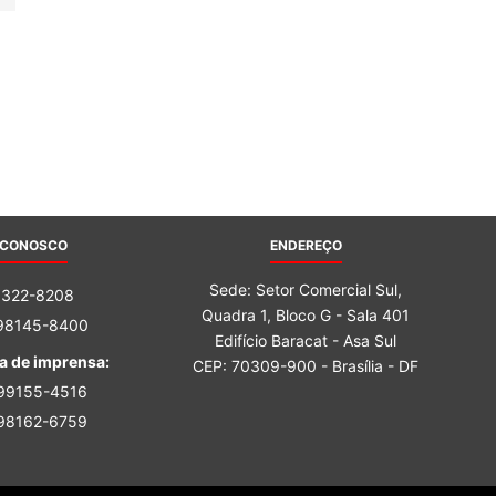
Sindicato
Nacional
 CONOSCO
ENDEREÇO
Sede: Setor Comercial Sul,
3322-8208
dos
Quadra 1, Bloco G - Sala 401
 98145-8400
Edifício Baracat - Asa Sul
a de imprensa:
CEP: 70309-900 - Brasília - DF
 99155-4516
 98162-6759
Funcionários