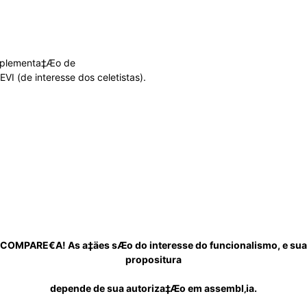
do
mplementa‡Æo de
 (de interesse dos celetistas).
Banco
Central
COMPARE€A! As a‡äes sÆo do interesse do funcionalismo, e sua
propositura
depende de sua autoriza‡Æo em assembl‚ia.