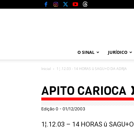
O SINAL
JURÍDICO
Inicial
1¦.12.03 - 14 HORAS û SAGU+O DA ADRJA
Edição 0 - 01/12/2003
1¦.12.03 – 14 HORAS û SAGU+