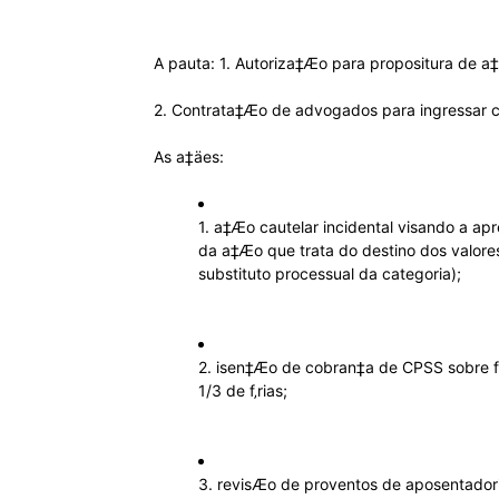
A pauta: 1. Autoriza‡Æo para propositura de a
2. Contrata‡Æo de advogados para ingressar 
As a‡äes:
1. a‡Æo cautelar incidental visando a ap
da a‡Æo que trata do destino dos valore
substituto processual da categoria);
2. isen‡Æo de cobran‡a de CPSS sobre 
1/3 de f‚rias;
3. revisÆo de proventos de aposentadori