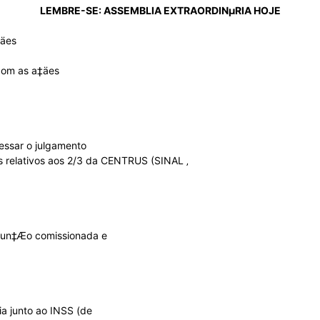
LEMBRE-SE: ASSEMBLIA EXTRAORDINµRIA HOJE
Sindicato
‡äes
com as a‡äes
Nacional
ressar o julgamento
s relativos aos 2/3 da CENTRUS (SINAL ‚
dos
fun‡Æo comissionada e
Funcionários
a junto ao INSS (de