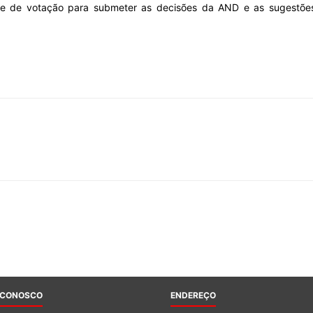
re de votação para submeter as decisões da AND e as sugestõe
Sindicato
Nacional
dos
Funcionários
 CONOSCO
ENDEREÇO