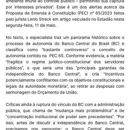
ambiente imune ao controle público – permitindo sua captura
por interesses privados“. Esse é um dos alertas acerca da
Proposta de Emenda à Constituição (PEC) n° 65/2023 feitos
pelo jurista Lenio Streck em artigo veiculado no Estadão nesta
segunda-feira, 11 de maio.
No texto, o especialista traz um panorama histórico sobre o
processo de autonomia do Banco Central do Brasil (BC) e
classifica como “bastante controverso” o conceito de
autonomia contido na PEC 65. Conforme evidencia, a matéria
“fragiliza o regime jurídico-constitucional dos servidores
públicos”, o que seria uma das “principais garantias de
independência do Banco Central”, e cria “incentivos
potencialmente conflitantes com os objetivos constitucionais e
legais da autoridade monetária”, ao retirar as despesas com
senhoriagem do Orçamento da União.
Críticas ainda à ruptura do vínculo do BC com a administração
pública, que chama de “mudança mais problemática” e de
“
concentração institucional de poder sem precedentes
”. “
Por
isso, antes de discutir a independência do Banco Central,
precisamos nos perguntar: o Banco Central deve ser