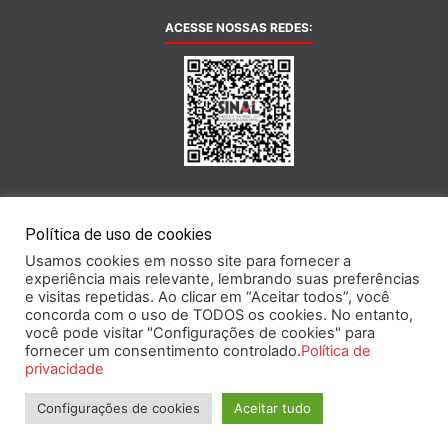
ACESSE NOSSAS REDES:
AFILIADA AO:
Política de uso de cookies
Usamos cookies em nosso site para fornecer a
experiência mais relevante, lembrando suas preferências
e visitas repetidas. Ao clicar em “Aceitar todos”, você
concorda com o uso de TODOS os cookies. No entanto,
você pode visitar "Configurações de cookies" para
Este portal obedece às prescrições da Lei Geral de Proteção de Dados.
fornecer um consentimento controlado.
Política de
privacidade
Configurações de cookies
Aceitar tudo
2026 SINAL – Sindicato Nacional dos Funcionários do Banco Central.
Todos os direitos reservados.