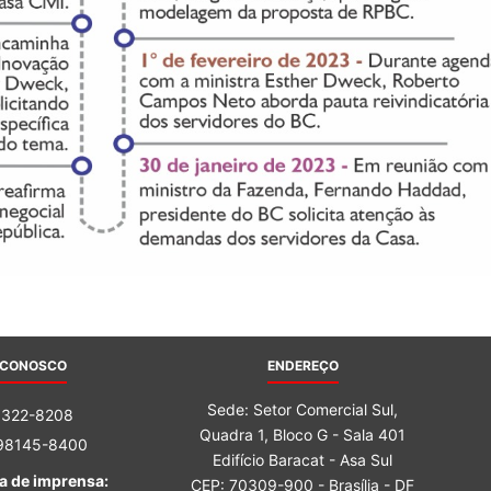
 CONOSCO
ENDEREÇO
Sede: Setor Comercial Sul,
3322-8208
Quadra 1, Bloco G - Sala 401
 98145-8400
Edifício Baracat - Asa Sul
a de imprensa:
CEP: 70309-900 - Brasília - DF