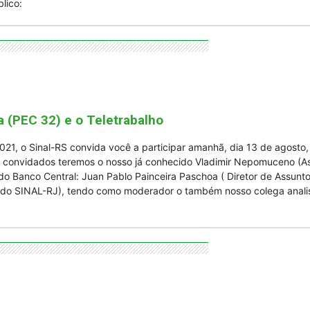
lico:
do
a (PEC 32) e o Teletrabalho
1, o Sinal-RS convida você a participar amanhã, dia 13 de agosto, 
Banco
o convidados teremos o nosso já conhecido Vladimir Nepomuceno (As
 do Banco Central: Juan Pablo Painceira Paschoa ( Diretor de Assunto
o SINAL-RJ), tendo como moderador o também nosso colega analista
Central