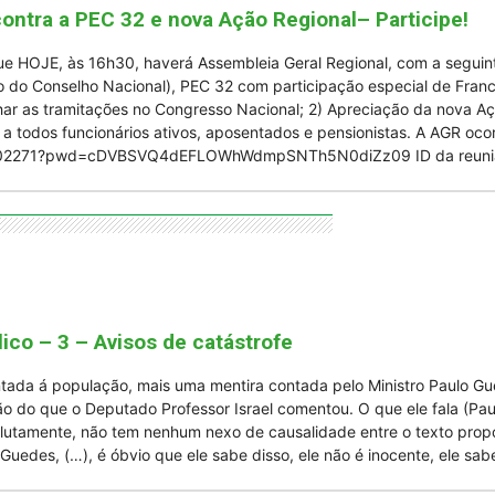
ontra a PEC 32 e nova Ação Regional– Participe!
e HOJE, às 16h30, haverá Assembleia Geral Regional, com a seguint
o do Conselho Nacional), PEC 32 com participação especial de Franci
ar as tramitações no Congresso Nacional; 2) Apreciação da nova Aç
a a todos funcionários ativos, aposentados e pensionistas. A AGR oc
86802271?pwd=cDVBSVQ4dEFLOWhWdmpSNTh5N0diZz09 ID da reun
ico – 3 – Avisos de catástrofe
tada á população, mais uma mentira contada pelo Ministro Paulo Gu
o do que o Deputado Professor Israel comentou. O que ele fala (Pa
lutamente, não tem nenhum nexo de causalidade entre o texto prop
Guedes, (…), é óbvio que ele sabe disso, ele não é inocente, ele sab